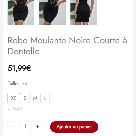
Robe Moulante Noire Courte à
Dentelle
51,99
€
Taille
XS
XS
S
M
L
EFFACER
-
+
Ajouter au panier