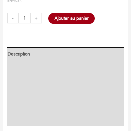
EFFACER
-
+
Ajouter au panier
Description
Retour et Livraison
SAV Français
Transaction sécurisée
FAQ
Avis