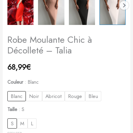
Robe Moulante Chic à
Décolleté – Talia
68,99
€
Couleur
Blanc
Blanc
Noir
Abricot
Rouge
Bleu
Taille
S
S
M
L