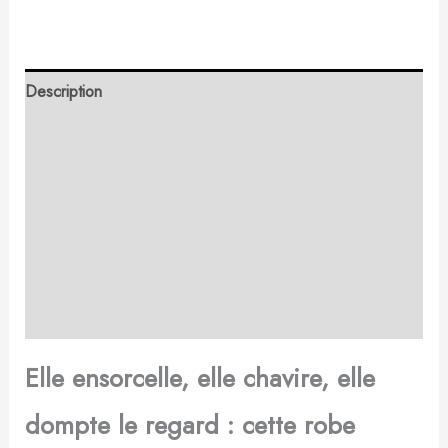
Description
Retour et Livraison
SAV Français
Transaction sécurisée
FAQ
Avis
Elle ensorcelle, elle chavire, elle
dompte le regard : cette robe