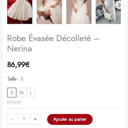
Robe Évasée Décolleté –
Nerina
86,99
€
Taille
S
S
M
L
EFFACER
-
+
Ajouter au panier