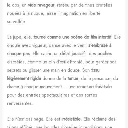
le dos, un
vide ravageur
, retenu par de fines bretelles
nouées à la nuque, laisse l’imagination en liberté
surveillée.
La jupe, elle,
tourne comme une scène de film interdit
. Elle
ondule avec vigueur, danse avec le vent,
s’embrase à
chaque pas
. Elle cache un
détail jouissif
: des
poches
discrètes, comme un clin d’œil effronté, pour garder ses
secrets ou glisser une main en douce. Son
tissu
légèrement rigide
donne de la
tenue
, de la présence, du
drame
à chaque mouvement — une
structure théâtrale
pour des entrées spectaculaires et des sorties
renversantes.
Elle n’est pas sage. Elle est
irrésistible
. Elle réclame des
talons affûtés, des boucles d’oreilles incendiaires, une