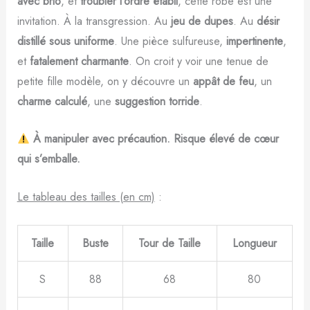
avec brio
, et
troubler l’ordre établi
, cette robe est une
invitation. À la transgression. Au
jeu de dupes
. Au
désir
distillé sous uniforme
. Une pièce sulfureuse,
impertinente
,
et
fatalement charmante
. On croit y voir une tenue de
petite fille modèle, on y découvre un
appât de feu
, un
charme calculé
, une
suggestion torride
.
À manipuler avec précaution. Risque élevé de cœur
qui s’emballe.
Le tableau des tailles (en cm)
:
Taille
Buste
Tour de Taille
Longueur
S
88
68
80