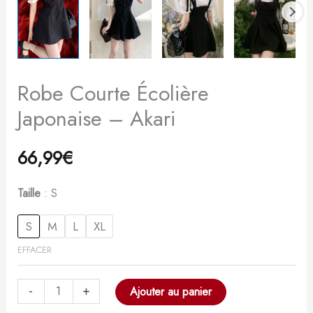
Robe Courte Écolière
Japonaise – Akari
66,99
€
Taille
S
S
M
L
XL
EFFACER
-
+
Ajouter au panier