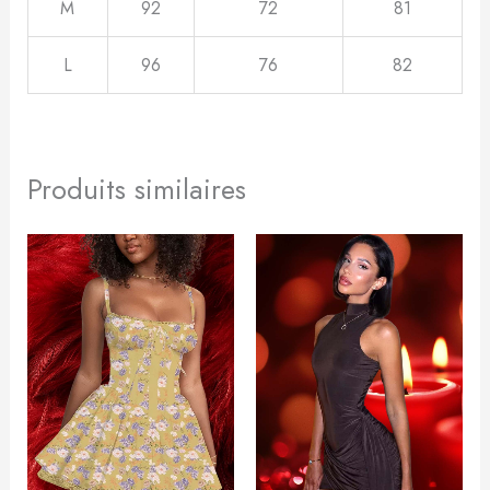
M
92
72
81
L
96
76
82
Produits similaires