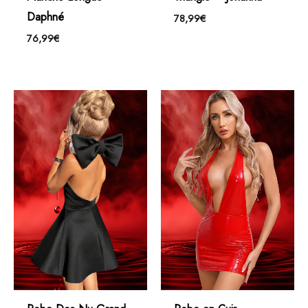
Daphné
78,99
€
76,99
€