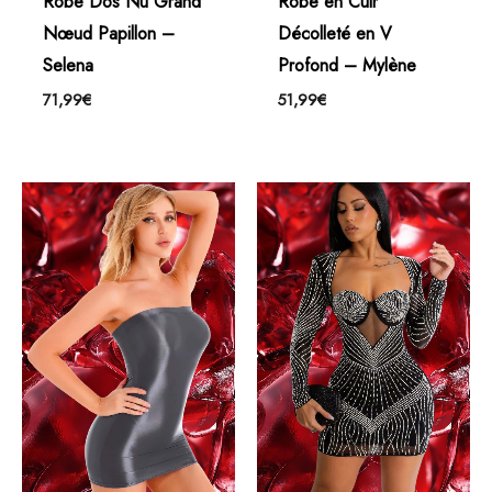
Robe Dos Nu Grand
Robe en Cuir
Nœud Papillon –
Décolleté en V
Selena
Profond – Mylène
71,99
€
51,99
€